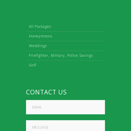
All Packages
Honeymoons
Weddings
Firefighter, Military, Police Savings
Golf
CONTACT US