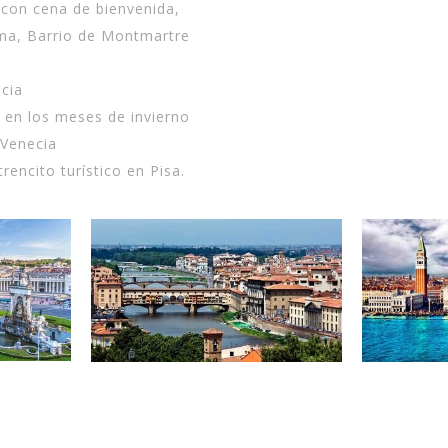
con cena de bienvenida,
ma, Barrio de Montmartre
ncia
 en los meses de invierno
 Venecia
encito turístico en Pisa.