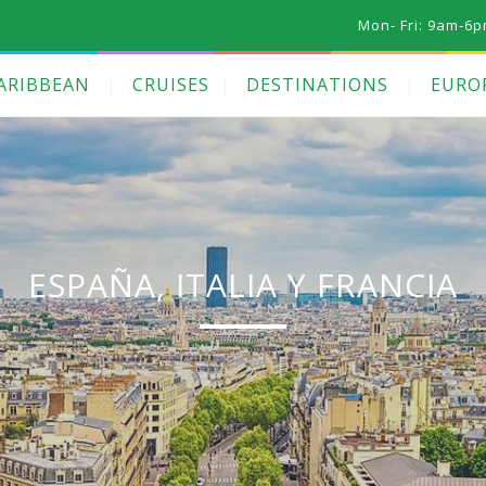
Mon- Fri: 9am-6p
ARIBBEAN
CRUISES
DESTINATIONS
EURO
ESPAÑA, ITALIA Y FRANCIA