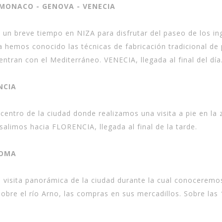
 MONACO - GENOVA - VENECIA
n breve tiempo en NIZA para disfrutar del paseo de los ing
 hemos conocido las técnicas de fabricación tradicional d
uentran con el Mediterráneo. VENECIA, llegada al final del dí
NCIA
l centro de la ciudad donde realizamos una visita a pie en 
salimos hacia FLORENCIA, llegada al final de la tarde.
ROMA
isita panorámica de la ciudad durante la cual conoceremos s
 sobre el río Arno, las compras en sus mercadillos. Sobre las