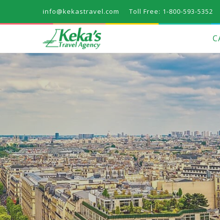
info@kekastravel.com
Toll Free: 1-800-593-5352
C