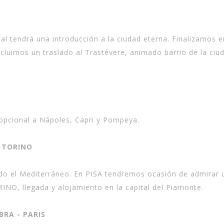
cual tendrá una introducción a la ciudad eterna. Finaliza
incluimos un traslado al Trastévere, animado barrio de la ci
 opcional a Nápoles, Capri y Pompeya.
- TORINO
ndo el Mediterráneo. En PISA tendremos ocasión de admirar u
RINO, llegada y alojamiento en la capital del Piamonte.
BRA - PARIS