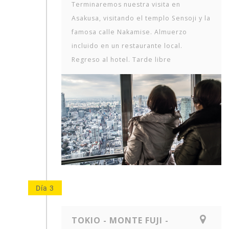
Terminaremos nuestra visita en
Asakusa, visitando el templo Sensoji y la
famosa calle Nakamise. Almuerzo
incluido en un restaurante local.
Regreso al hotel. Tarde libre
Día 3
TOKIO - MONTE FUJI -