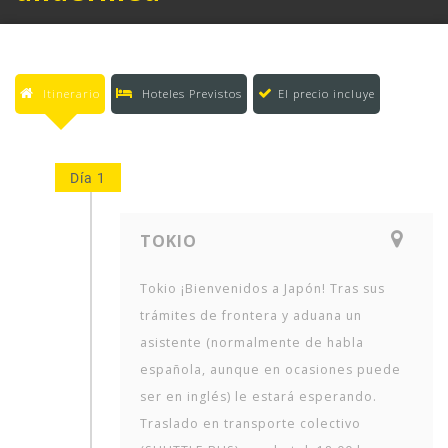
Itinerario
Hoteles Previstos
El precio incluye
Día 1
TOKIO
Tokio ¡Bienvenidos a Japón! Tras sus
trámites de frontera y aduana un
asistente (normalmente de habla
española, aunque en ocasiones puede
ser en inglés) le estará esperando.
Traslado en transporte colectivo