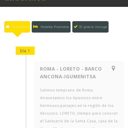
Itinerario
Hoteles Previstos
El precio incluye
Día 1
ROMA - LORETO - BARCO
ANCONA-IGUMENITSA
Salimos temprano de Roma.
Atravesamos los Apeninos entre
hermosos paisajes en la región de los
Abruzzos. LORETO, tiempo para conocer
el Santuario de la Santa Casa, casa de la