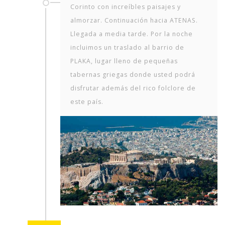
Corinto con increíbles paisajes y
almorzar. Continuación hacia ATENAS.
Llegada a media tarde. Por la noche
incluimos un traslado al barrio de
PLAKA, lugar lleno de pequeñas
tabernas griegas donde usted podrá
disfrutar además del rico folclore de
este país.