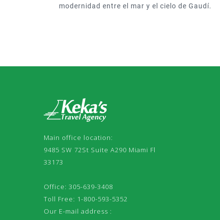
Main office location:
9485 SW 72St Suite A290 Miami Fl
33173
Office: 305-639-3408
Toll Free: 1-800-593-5352
Our E-mail address :