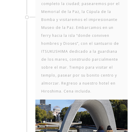
completo la ciudad; pasearemos por el
Memorial de la Paz, la Cúpula de la
Bomba y visitaremos el impresionante
Museo de la Paz. Embarcamos en un
ferry hacia la isla “donde conviven
hombres y Dioses”, con el santuario de
ITSUKUSHIMA dedicado a la guardiana
de los mares, construido parcialmente
sobre el mar. Tiempo para visitar el
templo, pasear por su bonito centro y
almorzar. Regreso a nuestro hotel en
Hiroshima. Cena incluida.