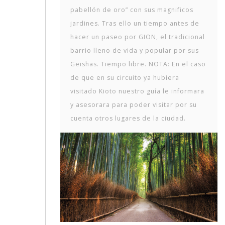
pabellón de oro” con sus magnificos
jardines. Tras ello un tiempo antes de
hacer un paseo por GION, el tradicional
barrio lleno de vida y popular por sus
Geishas. Tiempo libre. NOTA: En el caso
de que en su circuito ya hubiera
visitado Kioto nuestro guía le informara
y asesorara para poder visitar por su
cuenta otros lugares de la ciudad.