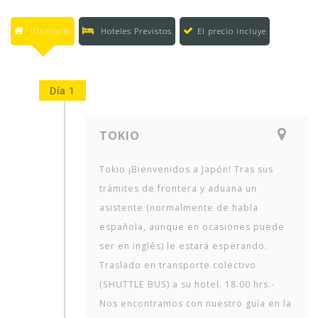
Itinerario
Hoteles Previstos
El precio incluye
Día 1
TOKIO
Tokio ¡Bienvenidos a Japón! Tras sus
trámites de frontera y aduana un
asistente (normalmente de habla
española, aunque en ocasiones puede
ser en inglés) le estará esperando.
Traslado en transporte colectivo
(SHUTTLE BUS) a su hotel. 18.00 hrs.-
Nos encontramos con nuestro guía en la