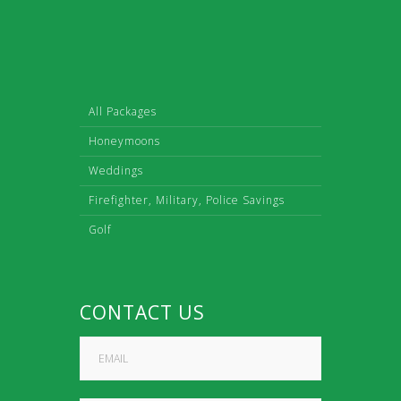
All Packages
Honeymoons
Weddings
Firefighter, Military, Police Savings
Golf
CONTACT US