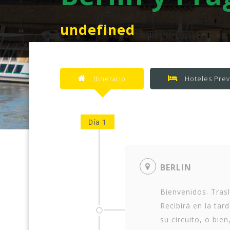
undefined
Itinerario
Hoteles Prev
Día 1
BERLIN
Bienvenidos. Trasl
Recibirá en la tar
su circuito, o bien