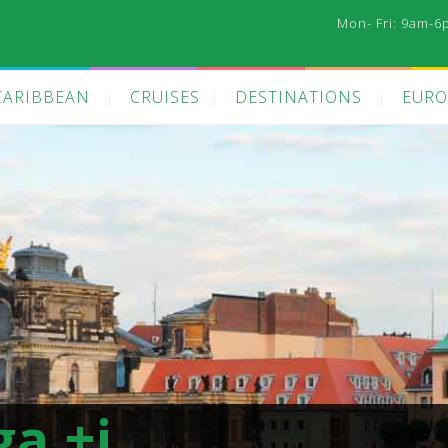
Mon- Fri: 9am-6
CARIBBEAN
CRUISES
DESTINATIONS
EURO
ga +i