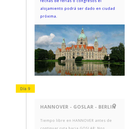
fechas de ferias o congresos el
alojamiento podrá ser dado en ciudad
próxima.
Día 9
HANNOVER - GOSLAR - BERLIN
Tiempo libre en HANNOVER antes de
continuar ruta hacia GOSLAR; Nos