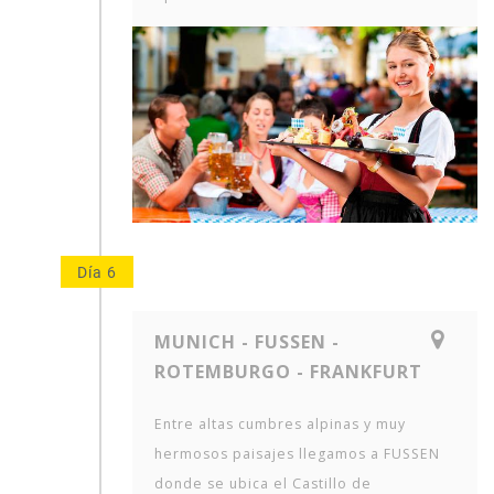
Día 6
MUNICH - FUSSEN -
ROTEMBURGO - FRANKFURT
Entre altas cumbres alpinas y muy
hermosos paisajes llegamos a FUSSEN
donde se ubica el Castillo de