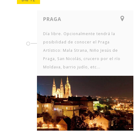
PRAGA
Día libre. Opcionalmente tendrá la
posibilidad de conocer el Praga
Artístico: Mala Strana, Niño Jesús de
Praga, San Nicolás, crucero por el río
Moldava, barrio judío, etc...