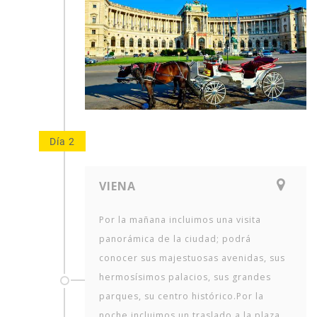
Día 2
VIENA
Por la mañana incluimos una visita
panorámica de la ciudad; podrá
conocer sus majestuosas avenidas, sus
hermosísimos palacios, sus grandes
parques, su centro histórico.Por la
noche incluimos un traslado a la plaza