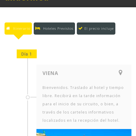
Itinerario
Hoteles Previstos
El precio incluye
Día 1
VIENA
Bienvenidos. Traslado al hotel y tiempo
libre. Recibirá en la tarde información
para el inicio de su circuito, o bien, a
través de los carteles informativos
localizados en la recepción del hotel.