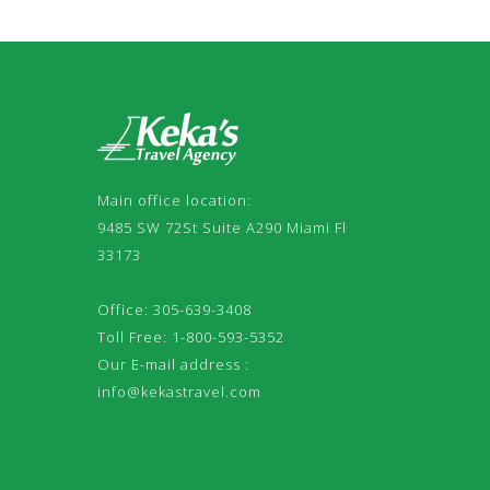
Main office location:
9485 SW 72St Suite A290 Miami Fl
33173
Office: 305-639-3408
Toll Free: 1-800-593-5352
Our E-mail address :
info@kekastravel.com