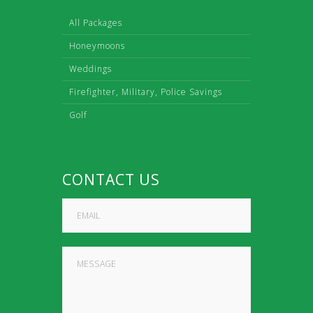
All Packages
Honeymoons
Weddings
Firefighter, Military, Police Savings
Golf
CONTACT US