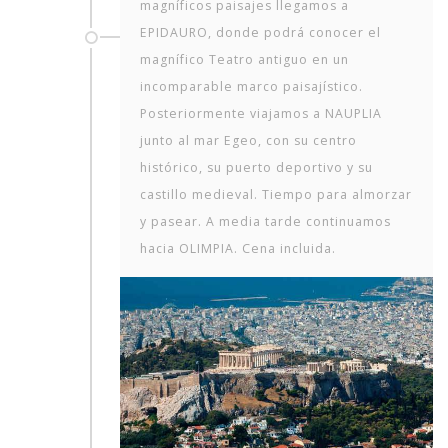
magníficos paisajes llegamos a
EPIDAURO, donde podrá conocer el
magnífico Teatro antiguo en un
incomparable marco paisajístico.
Posteriormente viajamos a NAUPLIA
junto al mar Egeo, con su centro
histórico, su puerto deportivo y su
castillo medieval. Tiempo para almorzar
y pasear. A media tarde continuamos
hacia OLIMPIA. Cena incluida.